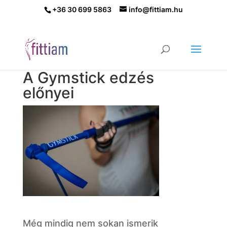
+36 30 699 5863
info@fittiam.hu
A Gymstick edzés
előnyei
Még mindig nem sokan ismerik