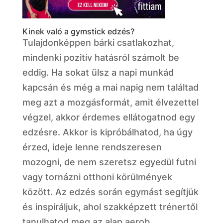
Kinek való a gymstick edzés?
Tulajdonképpen bárki csatlakozhat,
mindenki pozitív hatásról számolt be
eddig. Ha sokat ülsz a napi munkád
kapcsán és még a mai napig nem találtad
meg azt a mozgásformát, amit élvezettel
végzel, akkor érdemes ellátogatnod egy
edzésre. Akkor is kipróbálhatod, ha úgy
érzed, ideje lenne rendszeresen
mozogni, de nem szeretsz egyedül futni
vagy tornázni otthoni körülmények
között. Az edzés során egymást segítjük
és inspiráljuk, ahol szakképzett trénertől
tanulhatod meg az alap aerob