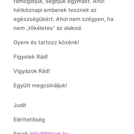
támogatjuk, segítjük egymást. Ahol
hétköznapi emberek tesznek az
egészségükért. Ahol nem szégyen, ha
nem „tökéletes” az alakod.
Gyere és tartozz közénk!
Figyelek Rád!
Vigyázok Rád!
Együtt megcsináljuk!
Judit
Elérhetőség
Email:
info@fittiam.hu