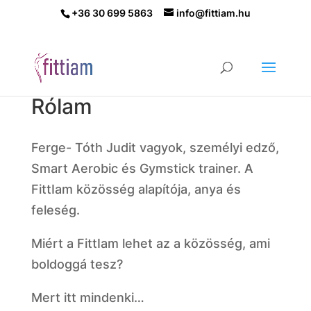
+36 30 699 5863
info@fittiam.hu
Rólam
Ferge- Tóth Judit vagyok, személyi edző,
Smart Aerobic és Gymstick trainer. A
FittIam közösség alapítója, anya és
feleség.
Miért a FittIam lehet az a közösség, ami
boldoggá tesz?
Mert itt mindenki…