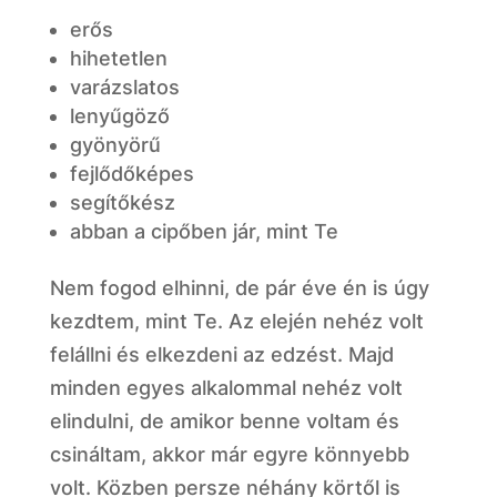
erős
hihetetlen
varázslatos
lenyűgöző
gyönyörű
fejlődőképes
segítőkész
abban a cipőben jár, mint Te
Nem fogod elhinni, de pár éve én is úgy
kezdtem, mint Te. Az elején nehéz volt
felállni és elkezdeni az edzést. Majd
minden egyes alkalommal nehéz volt
elindulni, de amikor benne voltam és
csináltam, akkor már egyre könnyebb
volt. Közben persze néhány körtől is