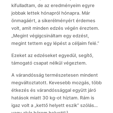
kifulladtam, de az eredményeim egyre
jobbak lettek hónapról hónapra. Már
önmagáért, a sikerélményért érdemes
volt, amit minden edzés végén éreztem.
„Megint végigcsináltam egy edzést,
megint tettem egy lépést a céljaim felé.”
Ezeket az edzéseket egyedül, segítő,
támogató csapat nélkül végeztem.
A várandósság természetesen mindent
megváltoztatott. Kevesebb mozgás, több
étkezés és várandóssággal együtt járó
hatások miatt 30 kg-ot híztam. Rám is
igaz volt a „kettő helyett eszik” szólás…
vagy akár három helyett!:)