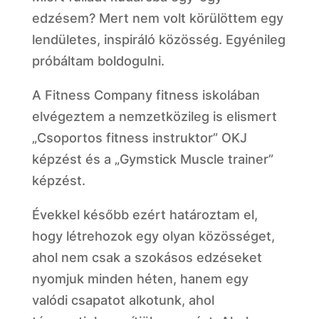
edzésem? Mert nem volt körülöttem egy
lendületes, inspiráló közösség. Egyénileg
próbáltam boldogulni.
A Fitness Company fitness iskolában
elvégeztem a nemzetközileg is elismert
„Csoportos fitness instruktor” OKJ
képzést és a „Gymstick Muscle trainer”
képzést.
Évekkel később ezért határoztam el,
hogy létrehozok egy olyan közösséget,
ahol nem csak a szokásos edzéseket
nyomjuk minden héten, hanem egy
valódi csapatot alkotunk, ahol