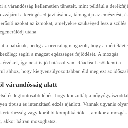
i a várandósság kellemetlen tüneteit, mint például a derékfáj
zzájárul a keringésed javításához, támogatja az emésztést, é
 erősíti azokat az izmokat, amelyekre szükséged lesz a szülés
regenerálódj utána.
t a babának, pedig az orvosilag is igazolt, hogy a mértéklete
nkezőleg: segíti a magzat egészséges fejlődését. A mozgás
s érzékel, így neki is jó hatással van. Ráadásul csökkenti a
járul ahhoz, hogy kiegyensúlyozottabban éld meg ezt az idősza
ől várandósság alatt
lső és legfontosabb lépés, hogy konzultálj a nőgyógyászodda
yen típusú és intenzitású edzés ajánlott. Vannak ugyanis olya
, ikerterhesség vagy korábbi komplikációk –, amikor a mozgás
at, akkor bátran mozoghatsz.