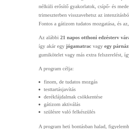
nélküli erősítő gyakorlatok, csípő- és med
trimeszterben visszavehetsz az intenzitásból
Fontos a gátizom tudatos mozgatása, és az, 
Az alábbi
21 napos otthoni edzésterv vá
így akár egy
jógamatrac
vagy
egy párnáz
gumikötelet vagy más extra felszerelést, í
A program célja:
finom, de tudatos mozgás
testtartásjavítás
derékfájdalmak csökkentése
gátizom aktiválás
szülésre való felkészülés
A program heti bontásban halad, figyelembe