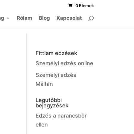
0 Elemek
ag
Rólam
Blog
Kapcsolat
FittIam edzések
Személyi edzés online
Személyi edzés
Máltán
Legutóbbi
bejegyzések
Edzés a narancsbőr
ellen