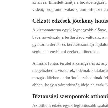
az alvás. Emellett tanítja a tudatos légzés
videót, programot válassz, ami kifejezette
Célzott edzések jótékony hatás
A kismamatorna egyik legnagyobb előnye, ho
baba növekszik, a testtartásod változik, a 
gyakori a derék- és keresztcsonttáji fájdal
segítenek enyhíteni ezeket a tüneteket.
A másik fontos terület a keringés és az an
megelőzheti a visszerek, ödémák kialakulásá
mozgás közben endorfinok szabadulnak fel, 
abban, hogy a várandósság ideje ne csak “
Biztonsági szempontok otthoni
Az otthoni edzés egyik legfontosabb szabály