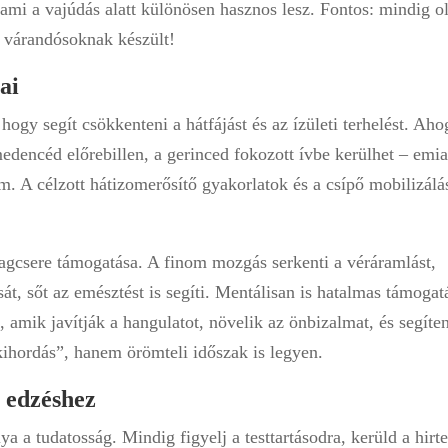
t, ami a vajúdás alatt különösen hasznos lesz. Fontos: mindig o
n várandósoknak készült!
ai
gy segít csökkenteni a hátfájást és az ízületi terhelést. Aho
medencéd előrebillen, a gerinced fokozott ívbe kerülhet – emia
om. A célzott hátizomerősítő gyakorlatok és a csípő mobilizálá
yagcsere támogatása. A finom mozgás serkenti a véráramlást,
t, sőt az emésztést is segíti. Mentálisan is hatalmas támogat
amik javítják a hangulatot, növelik az önbizalmat, és segíte
kihordás”, hanem örömteli időszak is legyen.
 edzéshez
a a tudatosság. Mindig figyelj a testtartásodra, kerüld a hirt