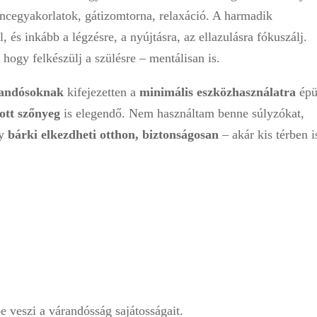
encegyakorlatok, gátizomtorna, relaxáció. A harmadik
, és inkább a légzésre, a nyújtásra, az ellazulásra fókuszálj.
hogy felkészülj a szülésre – mentálisan is.
randósoknak
kifejezetten a
minimális eszközhasználatra
épü
ott szőnyeg
is elegendő. Nem használtam benne súlyzókat,
gy
bárki elkezdheti otthon, biztonságosan
– akár kis térben i
 veszi a várandósság sajátosságait.