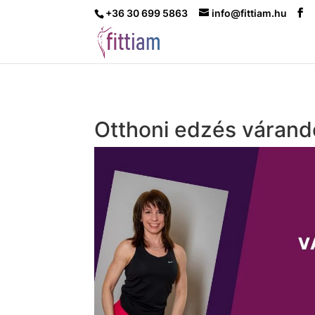
+36 30 699 5863
info@fittiam.hu
Otthoni edzés várand