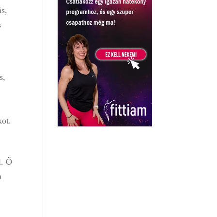
ás,
s
s,
kot.
l. Ő
n