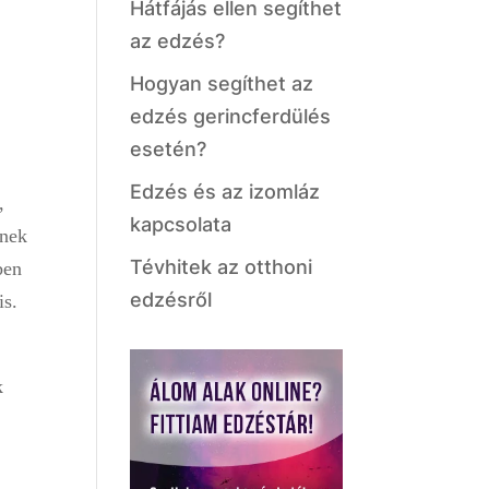
Hátfájás ellen segíthet
az edzés?
Hogyan segíthet az
edzés gerincferdülés
esetén?
Edzés és az izomláz
,
kapcsolata
inek
Tévhitek az otthoni
ben
edzésről
is.
k