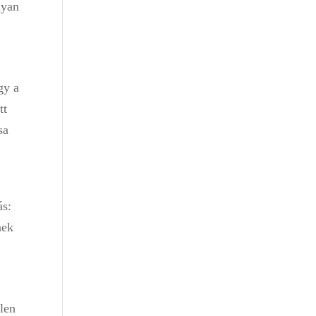
lyan
gy a
tt
sa
ás:
nek
elen