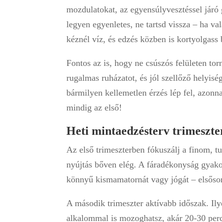
mozdulatokat, az egyensúlyvesztéssel járó 
legyen egyenletes, ne tartsd vissza – ha v
kéznél víz, és edzés közben is kortyolgass 
Fontos az is, hogy ne csúszós felületen tor
rugalmas ruházatot, és jól szellőző helyisé
bármilyen kellemetlen érzés lép fel, azonn
mindig az első!
Heti mintaedzésterv trimeszte
Az első trimeszterben fókuszálj a finom, t
nyújtás bőven elég. A fáradékonyság gyako
könnyű kismamatornát vagy jógát – elsősorb
A második trimeszter aktívabb időszak. Il
alkalommal is mozoghatsz, akár 20-30 perce