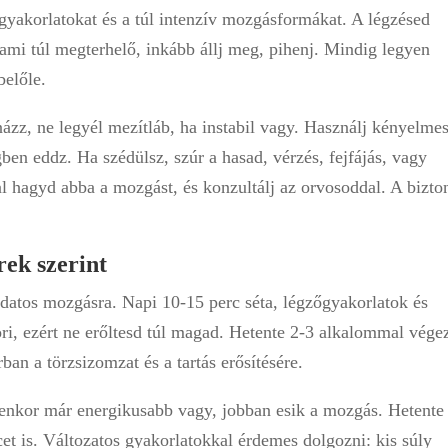
gyakorlatokat és a túl intenzív mozgásformákat. A légzésed
alami túl megterhelő, inkább állj meg, pihenj. Mindig legyen
belőle.
názz, ne legyél mezítláb, ha instabil vagy. Használj kényelmes
gben eddz. Ha szédülsz, szúr a hasad, vérzés, fejfájás, vagy
al hagyd abba a mozgást, és konzultálj az orvosoddal. A bizto
rek szerint
udatos mozgásra. Napi 10-15 perc séta, légzőgyakorlatok és
ri, ezért ne erőltesd túl magad. Hetente 2-3 alkalommal vége
an a törzsizomzat és a tartás erősítésére.
yenkor már energikusabb vagy, jobban esik a mozgás. Hetente
t is. Változatos gyakorlatokkal érdemes dolgozni: kis súly