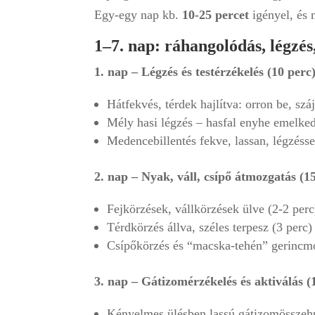
Egy-egy nap kb.
10-25 percet
igényel, és
1–7. nap: ráhangolódás, légzés
1. nap – Légzés és testérzékelés (10 perc
Hátfekvés, térdek hajlítva: orron be, szá
Mély hasi légzés – hasfal enyhe emelked
Medencebillentés fekve, lassan, légzéss
2. nap – Nyak, váll, csípő átmozgatás (1
Fejkörzések, vállkörzések ülve (2-2 perc
Térdkörzés állva, széles terpesz (3 perc)
Csípőkörzés és “macska-tehén” gerincmo
3. nap – Gátizomérzékelés és aktiválás (
Kényelmes ülésben lassú gátizomösszehúz