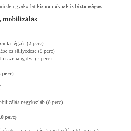
 minden gyakorlat
kismamáknak is biztonságos
.
, mobilizálás
)
jon ki légzés (2 perc)
ése és süllyedése (5 perc)
el összehangolva (3 perc)
5 perc)
)
bilizálás négykézláb (8 perc)
10 perc)
ások – 5 mp tartás, 5 mp lazítás (10 sorozat)