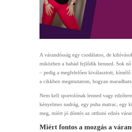
A várandósság egy csodálatos, de kihívások
miközben a babád fejlődik benned. Sok nő i
– pedig a megfelelően kiválasztott, kímélő
a cikkben megmutatom, hogyan maradhatsz 
Nem kell sportolónak lenned vagy edzőtere
kényelmes nadrág, egy puha matrac, egy kis
meg, miért jó döntés az otthoni edzés vára
Miért fontos a mozgás a váran