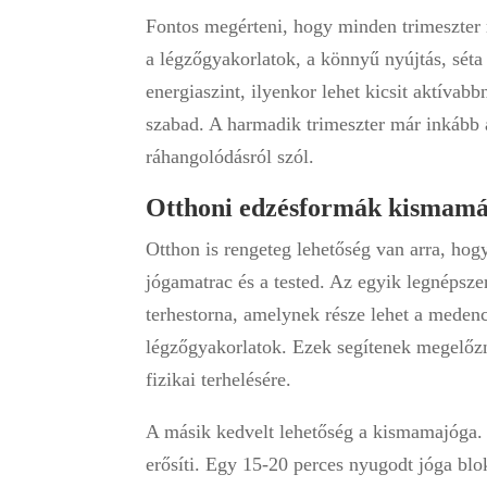
Fontos megérteni, hogy minden trimeszter 
a légzőgyakorlatok, a könnyű nyújtás, séta
energiaszint, ilyenkor lehet kicsit aktívab
szabad. A harmadik trimeszter már inkább a
ráhangolódásról szól.
Otthoni edzésformák kismam
Otthon is rengeteg lehetőség van arra, hog
jógamatrac és a tested. Az egyik legnépsz
terhestorna, amelynek része lehet a medence
légzőgyakorlatok. Ezek segítenek megelőzni a
fizikai terhelésére.
A másik kedvelt lehetőség a kismamajóga. Ez
erősíti. Egy 15-20 perces nyugodt jóga blok