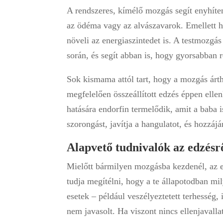
A rendszeres, kímélő mozgás segít enyhíten
az ödéma vagy az alvászavarok. Emellett ho
növeli az energiaszintedet is. A testmozgás
során, és segít abban is, hogy gyorsabban 
Sok kismama attól tart, hogy a mozgás ártha
megfelelően összeállított edzés éppen elle
hatására endorfin termelődik, amit a baba i
szorongást, javítja a hangulatot, és hozzá
Alapvető tudnivalók az edzésr
Mielőtt bármilyen mozgásba kezdenél, az e
tudja megítélni, hogy a te állapotodban mil
esetek – például veszélyeztetett terhesség
nem javasolt. Ha viszont nincs ellenjavall