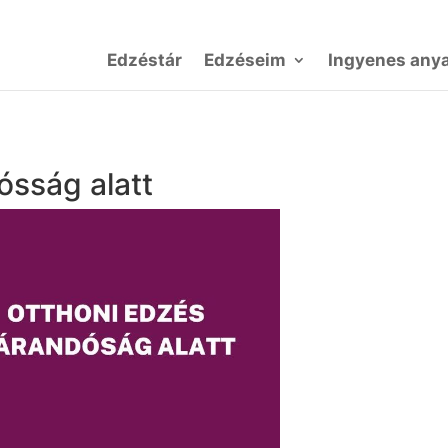
Edzéstár
Edzéseim
Ingyenes any
ósság alatt