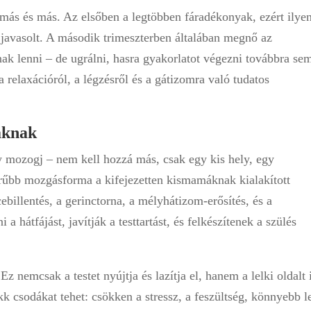
más és más. Az elsőben a legtöbben fáradékonyak, ezért ilye
 javasolt. A második trimeszterben általában megnő az
bnak lenni – de ugrálni, hasra gyakorlatot végezni továbbra se
 relaxációról, a légzésről és a gátizomra való tudatos
áknak
y mozogj – nem kell hozzá más, csak egy kis hely, egy
erűbb mozgásforma a kifejezetten kismamáknak kialakított
billentés, a gerinctorna, a mélyhátizom-erősítés, és a
 hátfájást, javítják a testtartást, és felkészítenek a szülés
 nemcsak a testet nyújtja és lazítja el, hanem a lelki oldalt 
k csodákat tehet: csökken a stressz, a feszültség, könnyebb l