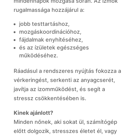
mindennapok mozgása során. Az izmok
rugalmassága hozzájárul a:
jobb testtartáshoz,
mozgáskoordinációhoz,
fájdalmak enyhítéséhez,
és az ízületek egészséges
működéséhez.
Ráadásul a rendszeres nyújtás fokozza a
vérkeringést, serkenti az anyagcserét,
javítja az izomműködést, és segít a
stressz csökkentésében is.
Kinek ajánlott?
Minden nőnek, aki sokat ül, számítógép
előtt dolgozik, stresszes életet él, vagy