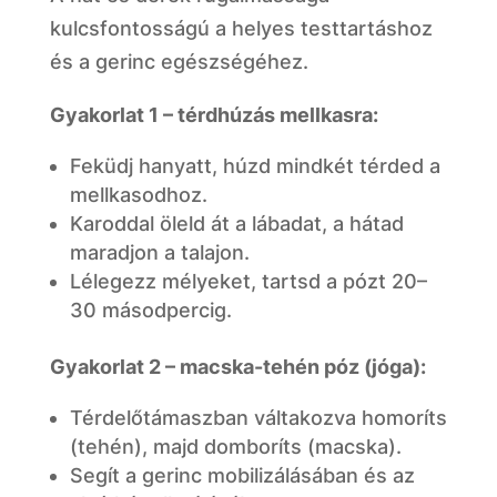
kulcsfontosságú a helyes testtartáshoz
és a gerinc egészségéhez.
Gyakorlat 1 – térdhúzás mellkasra:
Feküdj hanyatt, húzd mindkét térded a
mellkasodhoz.
Karoddal öleld át a lábadat, a hátad
maradjon a talajon.
Lélegezz mélyeket, tartsd a pózt 20–
30 másodpercig.
Gyakorlat 2 – macska-tehén póz (jóga):
Térdelőtámaszban váltakozva homoríts
(tehén), majd domboríts (macska).
Segít a gerinc mobilizálásában és az