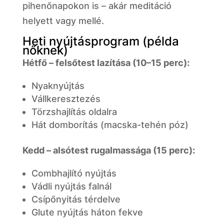
pihenőnapokon is – akár meditáció
helyett vagy mellé.
Heti nyújtásprogram (példa
nőknek)
Hétfő – felsőtest lazítása (10–15 perc):
Nyaknyújtás
Vállkeresztezés
Törzshajlítás oldalra
Hát domborítás (macska-tehén póz)
Kedd – alsótest rugalmassága (15 perc):
Combhajlító nyújtás
Vádli nyújtás falnál
Csípőnyitás térdelve
Glute nyújtás háton fekve