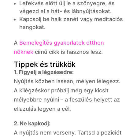
Lefekvés előtt ülj le a szőnyegre, és
végezd el a hát- és lábnyújtásokat.
Kapcsolj be halk zenét vagy meditációs
hangokat.
A
Bemelegítés gyakorlatok otthon
nőknek
című cikk is hasznos lesz.
Tippek és trükkök
1. Figyelj a légzésedre:
Nyújtás közben lassan, mélyen lélegezz.
A kilégzéskor próbálj még egy kicsit
mélyebbre nyúlni – a feszülés helyett az
ellazulás legyen a cél.
2. Ne kapkodj:
A nyújtás nem verseny. Tartsd a pozíciót