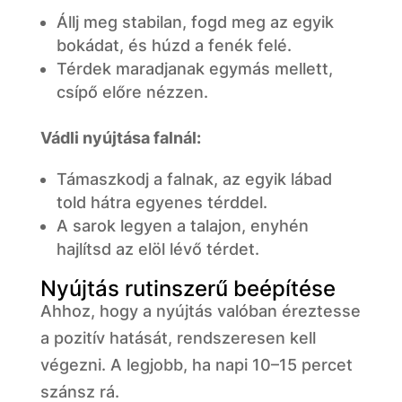
Állj meg stabilan, fogd meg az egyik
bokádat, és húzd a fenék felé.
Térdek maradjanak egymás mellett,
csípő előre nézzen.
Vádli nyújtása falnál:
Támaszkodj a falnak, az egyik lábad
told hátra egyenes térddel.
A sarok legyen a talajon, enyhén
hajlítsd az elöl lévő térdet.
Nyújtás rutinszerű beépítése
Ahhoz, hogy a nyújtás valóban éreztesse
a pozitív hatását, rendszeresen kell
végezni. A legjobb, ha napi 10–15 percet
szánsz rá.