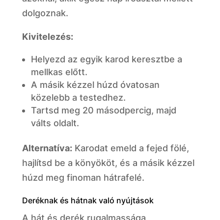
dolgoznak.
Kivitelezés:
Helyezd az egyik karod keresztbe a
mellkas előtt.
A másik kézzel húzd óvatosan
közelebb a testedhez.
Tartsd meg 20 másodpercig, majd
válts oldalt.
Alternatíva:
Karodat emeld a fejed fölé,
hajlítsd be a könyököt, és a másik kézzel
húzd meg finoman hátrafelé.
Deréknak és hátnak való nyújtások
A hát és derék rugalmassága