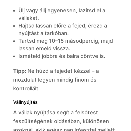
Ülj vagy állj egyenesen, lazítsd el a
vállakat.
Hajtsd lassan előre a fejed, érezd a
nyújtást a tarkóban.
Tartsd meg 10–15 másodpercig, majd
lassan emeld vissza.
Ismételd jobbra és balra döntve is.
Tipp:
Ne húzd a fejedet kézzel – a
mozdulat legyen mindig finom és
kontrollált.
Vállnyújtás
A vállak nyújtása segít a felsőtest
feszültségének oldásában, különösen
azoknál, akik egész nap íróasztal mellett