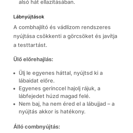
alsó hát ellazításában.
Lábnyújtások
A combhajlító és vádlizom rendszeres
nyújtása csökkenti a görcsöket és javítja
a testtartást.
Ülő előrehajlás:
Ülj le egyenes háttal, nyújtsd ki a
lábaidat előre.
Egyenes gerinccel hajolj rájuk, a
lábfejedet húzd magad felé.
Nem baj, ha nem éred el a lábujjad – a
nyújtás akkor is hatékony.
Álló combnyújtás: